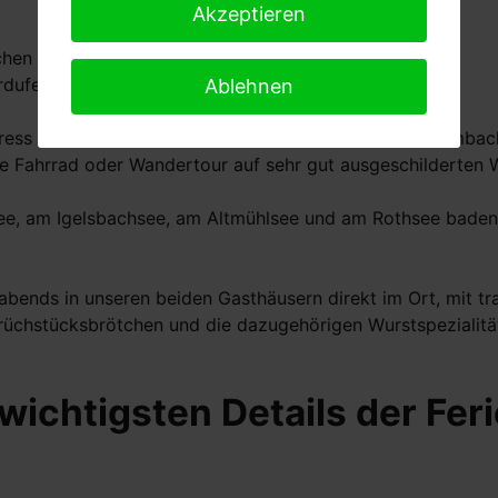
Akzeptieren
ischen Seenland entschieden haben.
rdufer des Großen Brombachsee entfernt.
Ablehnen
stress und Lärm auf einer kleinen Anhöhe über dem Brombac
ne Fahrrad oder Wandertour auf sehr gut ausgeschilderten 
e, am Igelsbachsee, am Altmühlsee und am Rothsee baden ge
ends in unseren beiden Gasthäusern direkt im Ort, mit trad
rüchstücksbrötchen und die dazugehörigen Wurstspezialitä
e wichtigsten Details der F